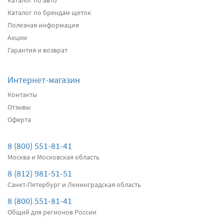
Каталог по авто
2499
Каталог по брендам щеток
два дворника
Полезная информация
Акции
Подробнее
Есть в наличии
Гарантия и возврат
Передние дворники
Alca Winter
3000
Интернет-магазин
2850
Контакты
два дворника
Отзывы
Оферта
Подробнее
Есть в наличии
Передние дворники
Bosch AeroTwin AR601S
8 (800) 551-81-41
3540
Москва и Московская область
3363
8 (812) 981-51-51
два дворника
Санкт-Петербург и Ленинградская область
Подробнее
Есть в наличии
8 (800) 551-81-41
Общий для регионов России
Передние дворники
SWF VisioFlex 119760