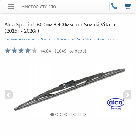
Чистое стекло
Меню
Alca Special [600мм + 400мм] на Suzuki Vitara
(2015г - 2026г)
Стеклоочистители
Suzuki
Vitara
2015г - 2026г
Alca Special
(
4.04
- 11649 голосов)
Назад
Впер