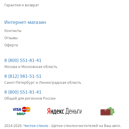
Подробнее
Есть в наличии
Гарантия и возврат
Передние дворники
Alca Winter
3000
Интернет-магазин
два дворника
Контакты
Отзывы
Оферта
Подробнее
Есть в наличии
Передние дворники
Bosch AeroTwin AR601S
8 (800) 551-81-41
3540
Москва и Московская область
два дворника
8 (812) 981-51-51
Санкт-Петербург и Ленинградская область
Подробнее
Есть в наличии
8 (800) 551-81-41
Общий для регионов России
Передние дворники
SWF VisioFlex 119760
3620
два дворника
2014-2026.
Чистое стекло
- Щетки стеклоочистителей на Ваш авто.