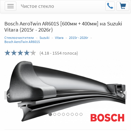
Чистое стекло
Меню
Bosch AeroTwin AR601S [600мм + 400мм] на Suzuki
Vitara (2015г - 2026г)
Стеклоочистители
Suzuki
Vitara
2015г - 2026г
Bosch AeroTwin AR601S
(
4.18
- 1554 голоса)
Назад
Впер