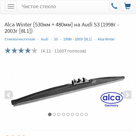
Чистое стекло
Меню
Alca Winter [530мм + 480мм] на Audi S3 (1998г -
2003г [8L1])
Стеклоочистители
Audi
S3
1998г - 2003г [8L1]
Alca Winter
(
4.12
- 11607 голосов)
Назад
Впер