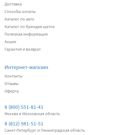
Доставка
Способы оплаты
Передние дворники
Heyner All Season
2630
Каталог по авто
два дворника
Каталог по брендам щеток
Полезная информация
Акции
Подробнее
Есть в наличии
Гарантия и возврат
Передние дворники
Alca Winter
3040
Интернет-магазин
два дворника
Контакты
Отзывы
Оферта
Подробнее
Есть в наличии
Передние дворники
Bosch AeroTwin AR533S
8 (800) 551-81-41
3770
Москва и Московская область
два дворника
8 (812) 981-51-51
Санкт-Петербург и Ленинградская область