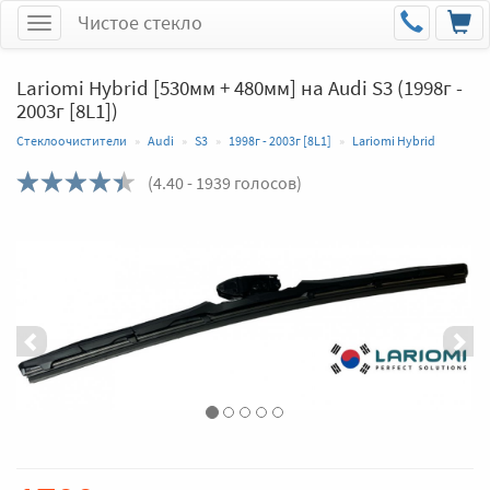
Чистое стекло
Меню
Lariomi Hybrid [530мм + 480мм] на Audi S3 (1998г -
2003г [8L1])
Стеклоочистители
Audi
S3
1998г - 2003г [8L1]
Lariomi Hybrid
(
4.40
- 1939 голосов)
Назад
Впер