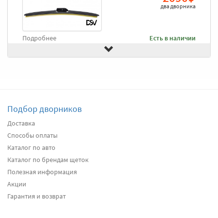
два дворника
Подробнее
Есть в наличии
Передние дворники
Goodyear Frameless
2490
два дворника
Подбор дворников
Подробнее
Есть в наличии
Доставка
Способы оплаты
Передние дворники
Heyner All Season
2630
Каталог по авто
два дворника
Каталог по брендам щеток
Полезная информация
Акции
Подробнее
Есть в наличии
Гарантия и возврат
Передние дворники
Alca Winter