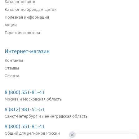
2640
Каталог по авто
два дворника
Каталог по брендам щеток
Полезная информация
Акции
Подробнее
Есть в наличии
Гарантия и возврат
Передние дворники
Alca Winter
3040
Интернет-магазин
два дворника
Контакты
Отзывы
Оферта
Подробнее
Есть в наличии
Передние дворники
Bosch AeroTwin AR604S
8 (800) 551-81-41
4310
Москва и Московская область
два дворника
8 (812) 981-51-51
Санкт-Петербург и Ленинградская область
Подробнее
Есть в наличии
8 (800) 551-81-41
Общий для регионов России