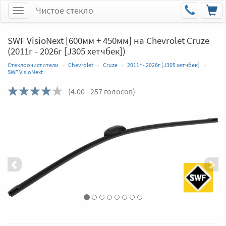
Чистое стекло
Меню
SWF VisioNext [600мм + 450мм] на Chevrolet Cruze
(2011г - 2026г [J305 хетчбек])
Стеклоочистители
Chevrolet
Cruze
2011г - 2026г [J305 хетчбек]
SWF VisioNext
(
4.00
- 257 голосов)
Назад
Впер