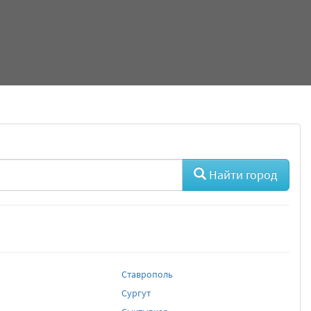
Найти город
Ставрополь
Сургут