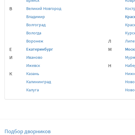
Брянск
Ковр
В
Великий Новгород
Кост
Владимир
Крас
Волгоград
Крас
Вологда
Курс
Л
Воронеж
Липе
Е
М
Екатеринбург
Моск
И
Иваново
Мурм
Н
Ижевск
Набе
К
Казань
Нижн
Калининград
Ново
Калуга
Ново
Подбор дворников