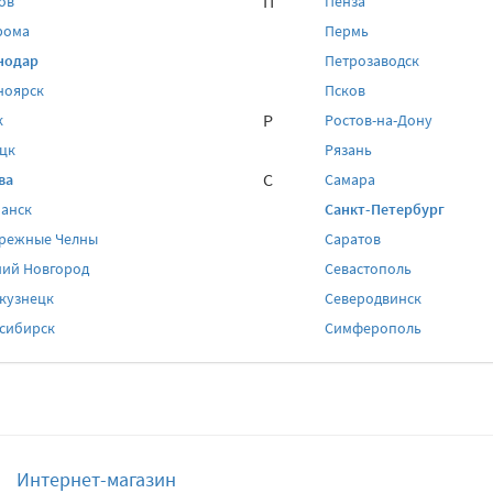
П
ов
Пенза
рома
Пермь
нодар
Петрозаводск
ноярск
Псков
Р
к
Ростов-на-Дону
цк
Рязань
С
ва
Самара
анск
Санкт-Петербург
режные Челны
Саратов
ий Новгород
Севастополь
кузнецк
Северодвинск
сибирск
Симферополь
Интернет-магазин