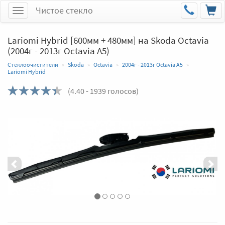
Чистое стекло
Меню
Lariomi Hybrid [600мм + 480мм] на Skoda Octavia
(2004г - 2013г Octavia A5)
Стеклоочистители
Skoda
Octavia
2004г - 2013г Octavia A5
Lariomi Hybrid
(
4.40
- 1939 голосов)
Назад
Впер