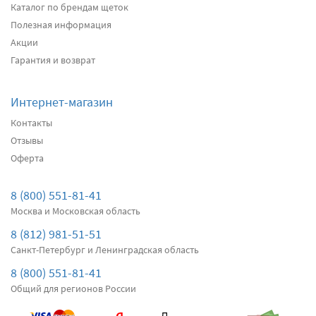
Каталог по брендам щеток
два дворника
Полезная информация
Акции
Подробнее
Есть в наличии
Гарантия и возврат
Передние дворники
Alca Winter
3060
Интернет-магазин
2907
Контакты
два дворника
Отзывы
Оферта
Подробнее
Есть в наличии
Передние дворники
Denso Flat DF-103
8 (800) 551-81-41
3330
Москва и Московская область
3164
8 (812) 981-51-51
два дворника
Санкт-Петербург и Ленинградская область
Подробнее
Есть в наличии
8 (800) 551-81-41
Общий для регионов России
Передние дворники
Bosch AeroTwin A936S